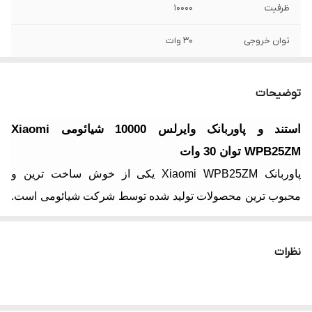
ظرفیت
10000
توان خروجی
30 وات
امکانات
QC 2.0 | 3.0 | usb PD | B.C 1.2 | Apple
charging standards | Apple charging
توضیحات
standards
استند و پاوربانک وایرلس 10000 شیائومی Xiaomi
جنس
PC، سیلیکون، ABS
WPB25ZM توان 30 وات
پاوربانک Xiaomi WPB25ZM یکی از خوش ساخت ترین و
محبوب ترین محصولات تولید شده توسط شرکت شیائومی است.
از ویژگی های پاوربانک Xiaomi WPB25ZM میتوان به شارژ بی
سیم، شارژ کردن همزمان دو تلفن همراه و سازگاری آن با برند
نظرات
های مختلف اشاره کرد.
طراحی و کیفیت ساخت
پاوربانک Xiaomi WPB25ZM از لحاظ ظاهری در بین رقیبانش