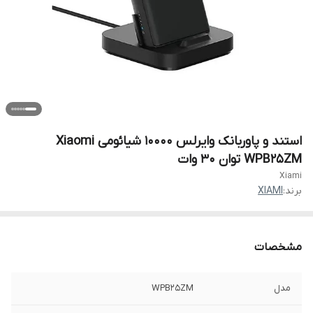
استند و پاوربانک وایرلس 10000 شیائومی Xiaomi
WPB25ZM توان 30 وات
Xiami
برند:
XIAMI
مشخصات
مدل
WPB25ZM