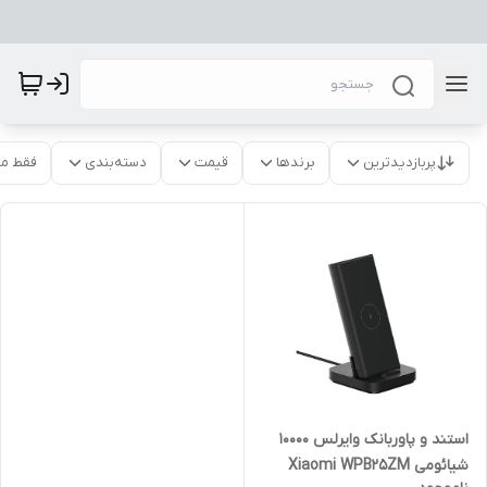
پربازدیدترین
برندها
قیمت
دسته‌بندی
فقط م
استند و پاوربانک وایرلس 10000
شیائومی Xiaomi WPB25ZM