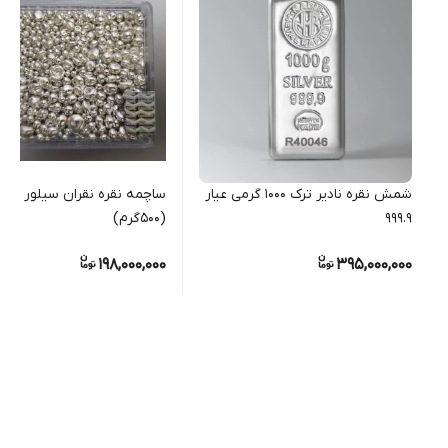
شمش نقره نادیر ترک 1000 گرمی عیار
999.9
(500گرم)
198,000,000
395,000,000