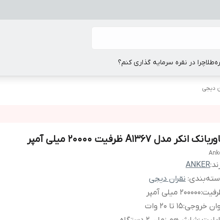
ه
طلا
چرا در نقره سرمایه گذاری کنم؟
ن دیجی
ربانک انکر مدل A1367 ظرفیت 20000 میلی آمپر
Ank
ند:
ANKER
ته‌بندی
:
نقران دیجی
رفیت
:
200000 میلی آمپر
وان خروجی
:
15 تا 20 وات