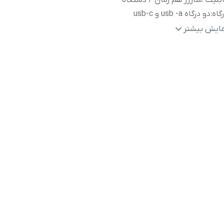
ابلیت
:
شارژر هم زمان 2 دستگاه
گاه
:
دو درگاه usb -a و usb-c
ناوری
:
Trickle-charging
مایش بیشتر