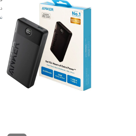
ق
در
ف
ن