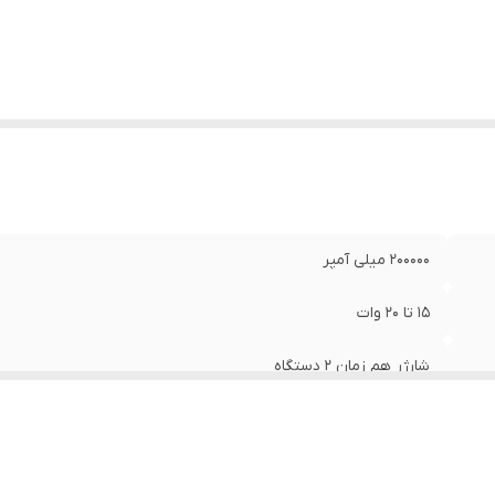
200000 میلی آمپر
15 تا 20 وات
شارژر هم زمان 2 دستگاه
دو درگاه usb -a و usb-c
Trickle-charging