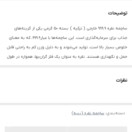
توضیحات
ساچمه نقره 999.9 خارجی ( ترکیه ) بسته 50 گرمی یکی از گزینه‌های
جذاب برای سرمایه‌گذاری است. این ساچمه‌ها با عیار999.9، که به معنای
خلوص بسیار بالا است، تولید می‌شوند و به دلیل وزن کم به راحتی قابل
حمل و نگهداری هستند. نقره به عنوان یک فلز گران‌بها، همواره در طول
تاریخ به عنوان یک سرمایه‌گذاری مطمئن شناخته شده است و
ساچمه‌های نقره نیز از این قاعده مستثنی نیستند. خرید ساچمه نقره به
نظرات
دلیل عدم نیاز به پرداخت اجرت ساخت، یکی از روش‌های مقرون به
صرفه برای سرمایه‌گذاری در نقره محسوب میشود. این ساچمه‌ها به
راحتی قابل خرید و فروش هستند و می‌توانند به عنوان یک دارایی نقد
دسته‌بندی
:
ساچمه نقره (پنبه)
در پورتفوی سرمایه‌گذاری شما قرار گیرند.